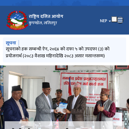
राष्ट्रिय दलित आयोग
भाषा चयन गर्नुहोस
NEP
कुपण्डोल, ललितपुर
मुख्य नेभिगेसनमा जानुहोस्
सूचना
लेख रचना उपलब्ध गराउने सम्बन्धी सूचना
सूचनाको हक सम्बन्धी ऐन, २०६४ को दफा ५ को उपदफा (३) को
जातीय छुवाछूत तथा भेदभाव उन्मूलन दिवस, जेठ २१, २०८३ को सन्दर्भमा
सूचना प्रविधि विस्तारः दिगो विकासको आधार
प्रेस विज्ञप्ति (सिन्धुली घटनाबारे आयोगको ध्यानाकर्षण)
प्रयोजनार्थ (२०८३ वैशाख महिनादेखि २०८३ असार मसान्तसम्म)
आयोगको शुभकामना सन्देश