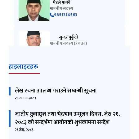
मेहले पार्की
माननीय सदस्य
9851314563
सुन्दर पुर्कुटी
माननीय सदस्य (प्रवक्ता)
9851085151, 9851328720
हाइलाइटहरू
झनक कुमार खत्री
सचिव
9851151389
लेख रचना उपलब्ध गराउने सम्बन्धी सूचना
२५ साउन, २०८३
गोपाल श्रेष्ठ
शाखा अधिकृत (गुनासो सुन्‍ने अधिकारी)
जातीय छुवाछूत तथा भेदभाव उन्मूलन दिवस, जेठ २१,
9747800608
२०८३ को सन्दर्भमा आयोगको शुभकामना सन्देश
२१ जेठ, २०८३