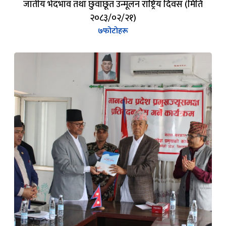
जातीय भेदभाव तथा छुवाछूत उन्मूलन राष्ट्रिय दिवस (मिति
२०८३/०२/२१)
७
फोटोहरू