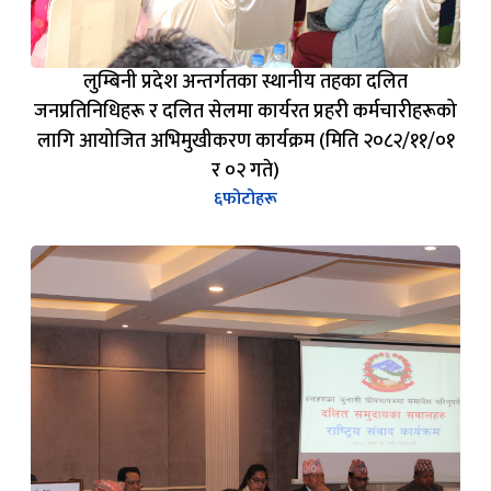
लुम्बिनी प्रदेश अन्तर्गतका स्थानीय तहका दलित
जनप्रतिनिधिहरू र दलित सेलमा कार्यरत प्रहरी कर्मचारीहरूको
लागि आयोजित अभिमुखीकरण कार्यक्रम (मिति २०८२/११/०१
र ०२ गते)
६
फोटोहरू