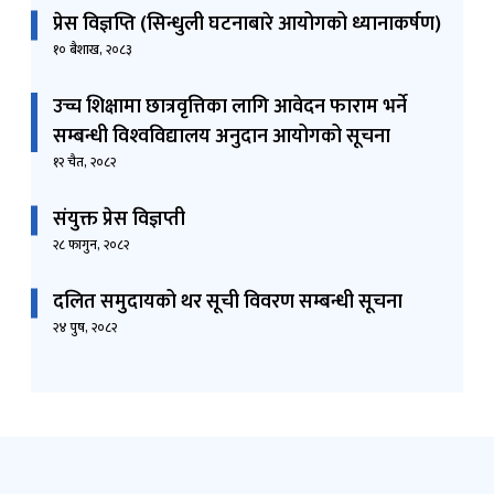
समीक्षा शर्मा
प्रेस विज्ञप्ति (सिन्धुली घटनाबारे आयोगको ध्यानाकर्षण)
शाखा अधिकृत (सूचना अधिकारी)
१० बैशाख, २०८३
9851328721
उच्च शिक्षामा छात्रवृत्तिका लागि आवेदन फाराम भर्ने
सम्बन्धी विश्‍वविद्यालय अनुदान आयोगको सूचना
१२ चैत, २०८२
संयुक्त प्रेस विज्ञप्ती
२८ फागुन, २०८२
दलित समुदायको थर सूची विवरण सम्बन्धी सूचना
२४ पुष, २०८२