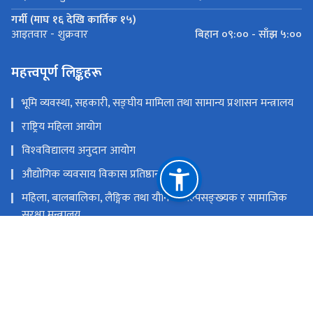
गर्मी (माघ १६ देखि कार्तिक १५)
बिहान ०९:०० - साँझ ५:००
आइतवार - शुक्रवार
महत्त्वपूर्ण लिङ्कहरू
भूमि व्यवस्था, सहकारी, सङ्‍घीय मामिला तथा सामान्य प्रशासन मन्त्रालय
राष्ट्रिय महिला आयोग
विश्‍वविद्यालय अनुदान आयोग
औद्योगिक व्यवसाय विकास प्रतिष्ठान
महिला, बालबालिका, लैङ्गिक तथा यौनिक अल्पसङ्‍ख्‍यक र सामाजिक
सुरक्षा मन्त्रालय
राष्ट्रिय प्राकृतिक स्रोत तथा वित्त आयोग
कुपण्डोल, ललितपुर
info@ndc.gov.np
५४३११४८, १८१०५००००३२ (टोल फ्री)