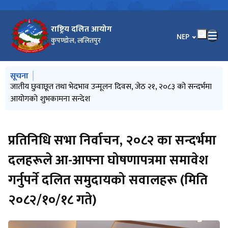
राष्ट्रिय दलित आयोग
भाषा चयन गर्नुहोस
NEP
कुपण्डोल, ललितपुर
मुख्य नेभिगेसनमा जानुहोस्
सूचना
सूचनाको हक सम्बन्धी ऐन, २०६४ को दफा ५ को उपदफा (३) को
जातीय छुवाछूत तथा भेदभाव उन्मूलन दिवस, जेठ २१, २०८३ को सन्दर्भमा
सूचना प्रविधि विस्तारः दिगो विकासको आधार
प्रेस विज्ञप्ति (सिन्धुली घटनाबारे आयोगको ध्यानाकर्षण)
उच्च शिक्षामा छात्रवृत्तिका लागि आवेदन फाराम भर्ने सम्बन्धी विश्‍वविद्यालय
प्रयोजनार्थ (२०८३ वैशाख महिनादेखि २०८३ असार मसान्तसम्म)
आयोगको शुभकामना सन्देश
अनुदान आयोगको सूचना
प्रतिनिधि सभा निर्वाचन, २०८२ का सन्दर्भमा
दलहरूले आ-आफ्ना घोषणापत्रमा समावेश
गर्नुपर्ने दलित समुदायको सवालहरू (मिति
२०८२/१०/१८ गते)