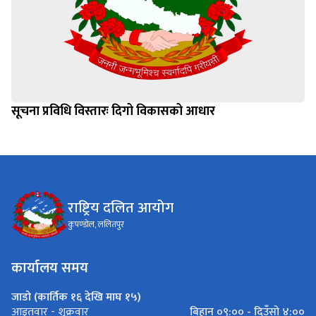
सूचना प्रविधि विस्तारः दिगो विकासको आधार
राष्ट्रिय दलित आयोग
कुपण्डोल, ललितपुर
कार्यालय समय
जाडो (कार्तिक १६ देखि माघ १५)
बिहान ०९:०० - दिउँसो ४:००
आइतवार - शुक्रवार