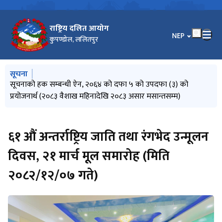
राष्ट्रिय दलित आयोग
भाषा चयन गर्नुहोस
NEP
कुपण्डोल, ललितपुर
मुख्य नेभिगेसनमा जानुहोस्
सूचना
लेख रचना उपलब्ध गराउने सम्बन्धी सूचना
सूचनाको हक सम्बन्धी ऐन, २०६४ को दफा ५ को उपदफा (३) को
जातीय छुवाछूत तथा भेदभाव उन्मूलन दिवस, जेठ २१, २०८३ को सन्दर्भमा
सूचना प्रविधि विस्तारः दिगो विकासको आधार
प्रेस विज्ञप्ति (सिन्धुली घटनाबारे आयोगको ध्यानाकर्षण)
प्रयोजनार्थ (२०८३ वैशाख महिनादेखि २०८३ असार मसान्तसम्म)
आयोगको शुभकामना सन्देश
६१ औं अन्तर्राष्ट्रिय जाति तथा रंगभेद उन्मूलन
दिवस, २१ मार्च मूल समारोह (मिति
२०८२/१२/०७ गते)