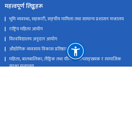
महत्त्वपूर्ण लिङ्कहरू
भूमि व्यवस्था, सहकारी, सङ्‍घीय मामिला तथा सामान्य प्रशासन मन्त्रालय
राष्ट्रिय महिला आयोग
विश्‍वविद्यालय अनुदान आयोग
औद्योगिक व्यवसाय विकास प्रतिष्ठान
महिला, बालबालिका, लैङ्गिक तथा यौनिक अल्पसङ्‍ख्‍यक र सामाजिक
सुरक्षा मन्त्रालय
राष्ट्रिय प्राकृतिक स्रोत तथा वित्त आयोग
कुपण्डोल, ललितपुर
info@ndc.gov.np
५४३११४८, १८१०५००००३२ (टोल फ्री)