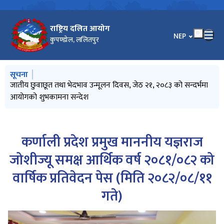
राष्ट्रिय दलित आयोग
भाषा चयन गर्नुहोस
NEP
कुपण्डोल, ललितपुर
मुख्य नेभिगेसनमा जानुहोस्
सूचना
सूचनाको हक सम्बन्धी ऐन, २०६४ को दफा ५ को उपदफा (३) को
जातीय छुवाछूत तथा भेदभाव उन्मूलन दिवस, जेठ २१, २०८३ को सन्दर्भमा
सूचना प्रविधि विस्तारः दिगो विकासको आधार
प्रेस विज्ञप्ति (सिन्धुली घटनाबारे आयोगको ध्यानाकर्षण)
उच्च शिक्षामा छात्रवृत्तिका लागि आवेदन फाराम भर्ने सम्बन्धी विश्‍वविद्यालय
प्रयोजनार्थ (२०८३ वैशाख महिनादेखि २०८३ असार मसान्तसम्म)
आयोगको शुभकामना सन्देश
अनुदान आयोगको सूचना
कर्णाली प्रदेश प्रमुख माननीय यज्ञराज
जोशीज्यू समक्ष आर्थिक वर्ष २०८१/०८२ को
वार्षिक प्रतिवेदन पेस (मिति २०८२/०८/११
गते)