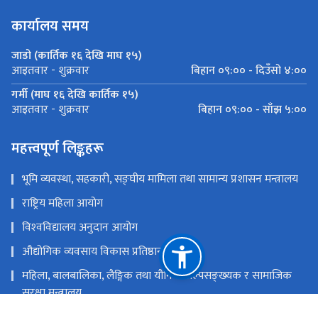
कार्यालय समय
जाडो (कार्तिक १६ देखि माघ १५)
बिहान ०९:०० - दिउँसो ४:००
आइतवार - शुक्रवार
गर्मी (माघ १६ देखि कार्तिक १५)
बिहान ०९:०० - साँझ ५:००
आइतवार - शुक्रवार
महत्त्वपूर्ण लिङ्कहरू
भूमि व्यवस्था, सहकारी, सङ्‍घीय मामिला तथा सामान्य प्रशासन मन्त्रालय
राष्ट्रिय महिला आयोग
विश्‍वविद्यालय अनुदान आयोग
औद्योगिक व्यवसाय विकास प्रतिष्ठान
महिला, बालबालिका, लैङ्गिक तथा यौनिक अल्पसङ्‍ख्‍यक र सामाजिक
सुरक्षा मन्त्रालय
राष्ट्रिय प्राकृतिक स्रोत तथा वित्त आयोग