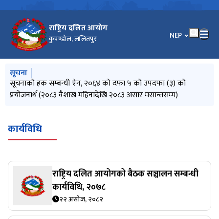
राष्ट्रिय दलित आयोग
भाषा चयन गर्नुहोस
NEP
कुपण्डोल, ललितपुर
मुख्य नेभिगेसनमा जानुहोस्
सूचना
लेख रचना उपलब्ध गराउने सम्बन्धी सूचना
सूचनाको हक सम्बन्धी ऐन, २०६४ को दफा ५ को उपदफा (३) को
जातीय छुवाछूत तथा भेदभाव उन्मूलन दिवस, जेठ २१, २०८३ को सन्दर्भमा
सूचना प्रविधि विस्तारः दिगो विकासको आधार
प्रेस विज्ञप्ति (सिन्धुली घटनाबारे आयोगको ध्यानाकर्षण)
प्रयोजनार्थ (२०८३ वैशाख महिनादेखि २०८३ असार मसान्तसम्म)
आयोगको शुभकामना सन्देश
कार्यविधि
राष्ट्रिय दलित आयोगको बैठक सञ्चालन सम्बन्धी
कार्यविधि, २०७८
२२ असोज, २०८२